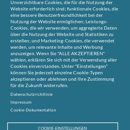
Akademie
Unverzichtbare Cookies, die für die Nutzung der
Website erforderlich sind; funktionale Cookies, die
09/2023 – 02/2024
eine bessere Benutzerfreundlichkeit bei der
Praktikum bei Fonds Finanz Maklerservice im
Nutzung der Website ermöglichen; Leistungs-
Bereich Grafikdesign und Social Media
Cookies, die wir verwenden, um aggregierte Daten
über die Nutzung der Website und Statistiken zu
03/2025 – 09/2025
erstellen; und Marketing-Cookies, die verwendet
Werkstudent Guter Punkt GmbH & Co. KG
werden, um relevante Inhalte und Werbung
anzuzeigen. Wenn Sie "ALLE AKZEPTIEREN"
09/2025 – heute
wählen, erklären Sie sich mit der Verwendung aller
Guter Punkt GmbH & Co. KG
Cookies einverstanden. Unter "Einstellungen"
können Sie jederzeit einzelne Cookie-Typen
akzeptieren oder ablehnen und Ihre Zustimmung
für die Zukunft widerrufen.
Datenschutzrichtlinie
Impressum
Cookie-Dokumentation
Guter Punkt | Agentur für Gestaltung
•
Germaniastr. 38,
80805 München
•
Tel: 089.30 90 54 83-0
•
Fax: 089.62 89 99
COOKIE-EINSTELLUNGEN