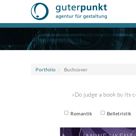
Direkt
zum
Inhalt
Portfolio
Buchcover
»Do judge a book by its 
Romantik
Belletristik