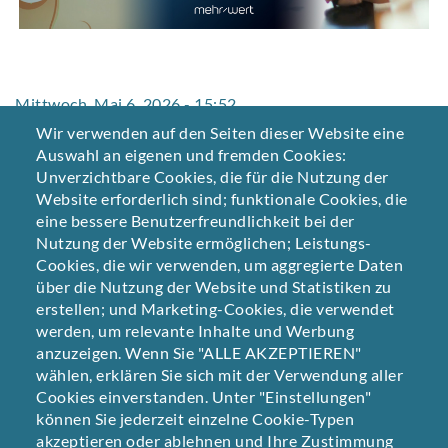
Mittwoch, Mai 6, 2026 - 15:52
Wir verwenden auf den Seiten dieser Website eine
Die Guten Punkte wurden im April 2026 für einen
Auswahl an eigenen und fremden Cookies:
Bericht in der BR-Sendung »mehr/wert« über
Unverzichtbare Cookies, die für die Nutzung der
Teilzeitarbeit befragt – mitten in der öffentlichen
Website erforderlich sind; funktionale Cookies, die
Debatte um die (von Bundeskanzler Merz geprägte)
eine bessere Benutzerfreundlichkeit bei der
»Lifestyle-Teilzeit«. Viele unserer Mitarbeitenden
Nutzung der Website ermöglichen; Leistungs-
arbeiten in Teilzeit und das extrem produktiv. Wir finden:
Cookies, die wir verwenden, um aggregierte Daten
gerade in unserem Bereich ist es wichtig, dass sich
über die Nutzung der Website und Statistiken zu
Designer:innen Auszeiten nehmen, um ihre kreative
erstellen; und Marketing-Cookies, die verwendet
Energie wieder aufzuladen.
werden, um relevante Inhalte und Werbung
anzuzeigen. Wenn Sie "ALLE AKZEPTIEREN"
Wer sich für den Originalbeitrag interessiert, kann sich
wählen, erklären Sie sich mit der Verwendung aller
hier den Bericht in der ARD-Mediathek ansehen.
Cookies einverstanden. Unter "Einstellungen"
können Sie jederzeit einzelne Cookie-Typen
akzeptieren oder ablehnen und Ihre Zustimmung